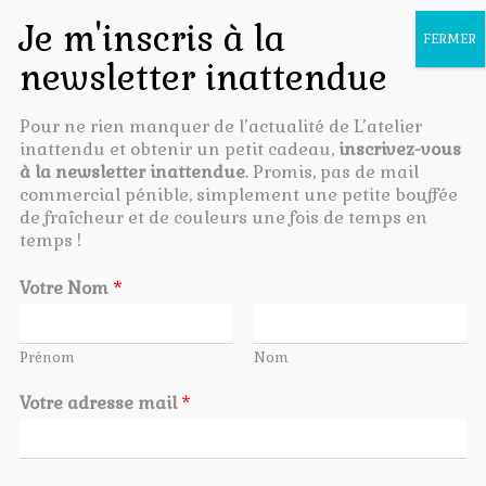
OUVR
LA
NAVI
Pour ne rien manquer de l’actualité de L’atelier
Noël
inattendu et obtenir un petit cadeau,
inscrivez-vous
à la newsletter inattendue
. Promis, pas de mail
commercial pénible, simplement une petite bouffée
de fraîcheur et de couleurs une fois de temps en
temps !
Accueil
/ Produits identifiés “Noël”
Votre Nom
*
Voici le seul résultat
Prénom
Nom
Votre adresse mail
*
PROMO !