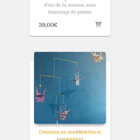
d’air de la maison, avec
beaucoup de poésie.
39,00
€
Créations en stock
Mobiles et
suspensions