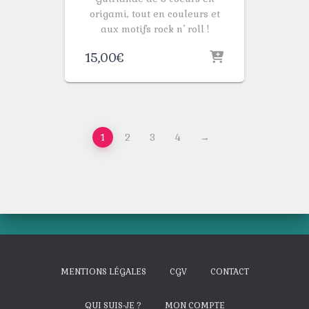
origami, tout en couleurs et
aux motifs rock n’ roll !
15,00
€
1
2
3
4
→
MENTIONS LÉGALES
CGV
CONTACT
QUI SUIS-JE ?
MON COMPTE