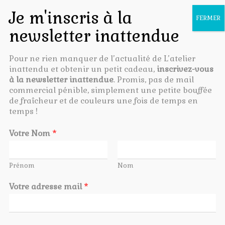
OUVR
LA
NAVI
Pour ne rien manquer de l’actualité de L’atelier
Créations en stock
inattendu et obtenir un petit cadeau,
inscrivez-vous
à la newsletter inattendue
. Promis, pas de mail
Des créations uniques disponibles de suite !
commercial pénible, simplement une petite bouffée
de fraîcheur et de couleurs une fois de temps en
temps !
Votre Nom
*
Accueil
/ Créations en stock
Affichage de 1–12 sur 37 résultats
Prénom
Nom
Votre adresse mail
*