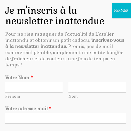
O
U
V
R
Pour ne rien manquer de l’actualité de L’atelier
Accueil
/
Le pouvoir des mots
/ Bisou, un peu d’amour en quelques
I
inattendu et obtenir un petit cadeau,
inscrivez-vous
R
lettres
à la newsletter inattendue
. Promis, pas de mail
/
commercial pénible, simplement une petite bouffée
F
de fraîcheur et de couleurs une fois de temps en
E
temps !
R
M
E
Votre Nom
*
R
L
A
Prénom
Nom
N
A
Votre adresse mail
*
V
I
G
A