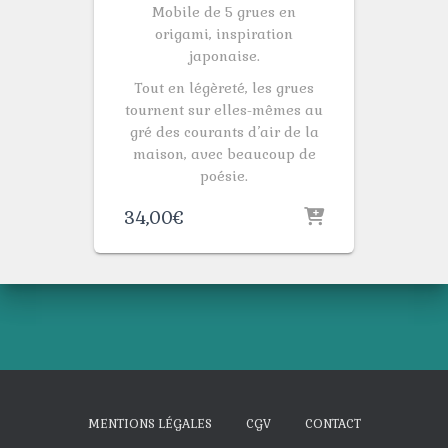
Mobile de 5 grues en
origami, inspiration
japonaise.
Tout en légèreté, les grues
tournent sur elles-mêmes au
gré des courants d’air de la
maison, avec beaucoup de
poésie.
34,00
€
MENTIONS LÉGALES
CGV
CONTACT