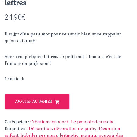
lettres
24,90
€
Il suffit d’un petit mot pour se sentir bien et se rappeler
qu’on est aimé.
Avec ces quelques lettres, ce petit mot « bisou », c’est de
l’amour en perfusion !
1 en stock
quantité
de
AJOUTER AU PANIER
Bisou,
un
peu
Catégories :
Créations en stock
,
Le pouvoir des mots
d'amour
Étiquettes :
Décoration
,
décoration de porte
,
décoration
en
enfant
,
habiller ses murs
,
leitmotiv
,
mantra
,
pouvoir des